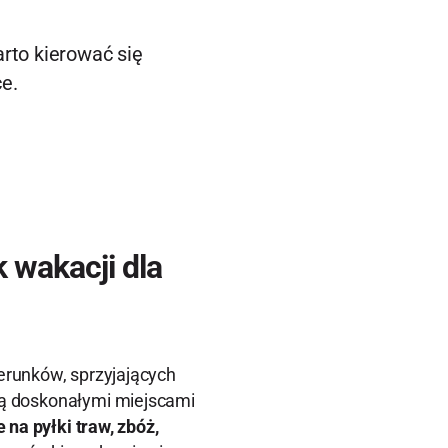
arto kierować się
e.
k wakacji dla
runków, sprzyjających
są doskonałymi miejscami
 na pyłki traw, zbóż,