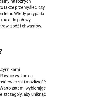
ośliny na różnych
o także przemyśleć, czy
on letni. Wtedy przypada
d maja do połowy
traw, zbóż i chwastów.
?
 czynnikami
. Równie ważne są
ość zwierząt i możliwość
Warto zatem, wybierając
ne szczegóły, aby uniknąć