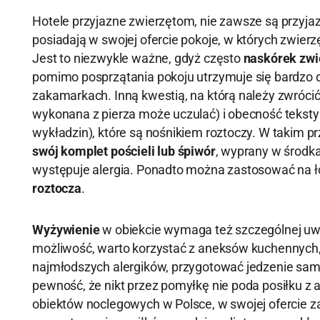
Hotele przyjazne zwierzętom, nie zawsze są przyja
posiadają w swojej ofercie pokoje, w których zwierz
Jest to niezwykle ważne, gdyż często
naskórek zwi
pomimo posprzątania pokoju utrzymuje się bardzo d
zakamarkach. Inną kwestią, na którą należy zwróci
wykonana z pierza może uczulać) i obecność tekstyli
wykładzin), które są nośnikiem roztoczy. W takim p
swój komplet pościeli lub śpiwór
, wyprany w środka
występuje alergia. Ponadto można zastosować na ł
roztocza
.
Wyżywienie
w obiekcie wymaga też szczególnej uwag
możliwość, warto korzystać z aneksów kuchennych,
najmłodszych alergików, przygotować jedzenie sam
pewność, że nikt przez pomyłkę nie poda posiłku z 
obiektów noclegowych w Polsce, w swojej ofercie 