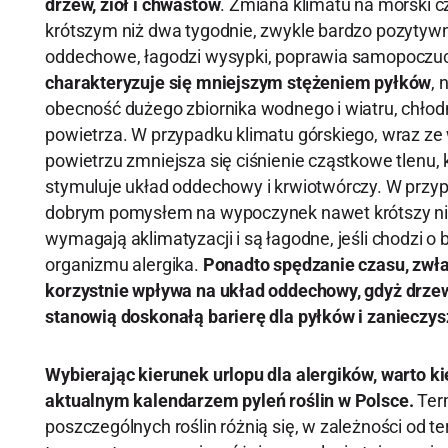
drzew, ziół i chwastów
. Zmiana klimatu na morski cz
krótszym niż dwa tygodnie, zwykle bardzo pozytyw
oddechowe, łagodzi wysypki, poprawia samopoczu
charakteryzuje się mniejszym stężeniem pyłków
, 
obecność dużego zbiornika wodnego i wiatru, chłodn
powietrza. W przypadku klimatu górskiego, wraz z
powietrzu zmniejsza się ciśnienie cząstkowe tlenu,
stymuluje układ oddechowy i krwiotwórczy. W przypa
dobrym pomysłem na wypoczynek nawet krótszy niż
wymagają aklimatyzacji i są łagodne, jeśli chodzi o
organizmu alergika.
Ponadto spędzanie czasu, zwła
korzystnie wpływa na układ oddechowy, gdyż drzewa
stanowią doskonałą barierę dla pyłków i zanieczys
Wybierając kierunek urlopu dla alergików, warto k
aktualnym kalendarzem pyleń roślin w Polsce.
Ter
poszczególnych roślin różnią się, w zależności od ter