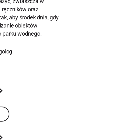
ażyć, zwłaszcza w
i ręczników oraz
ak, aby środek dnia, gdy
dzanie obiektów
do parku wodnego.
golog