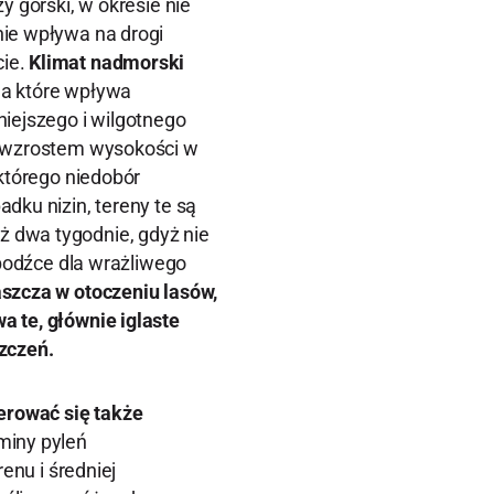
y górski, w okresie nie
nie wpływa na drogi
cie.
Klimat nadmorski
na które wpływa
iejszego i wilgotnego
e wzrostem wysokości w
 którego niedobór
dku nizin, tereny te są
 dwa tygodnie, gdyż nie
 bodźce dla wrażliwego
szcza w otoczeniu lasów,
 te, głównie iglaste
zczeń.
ierować się także
miny pyleń
enu i średniej