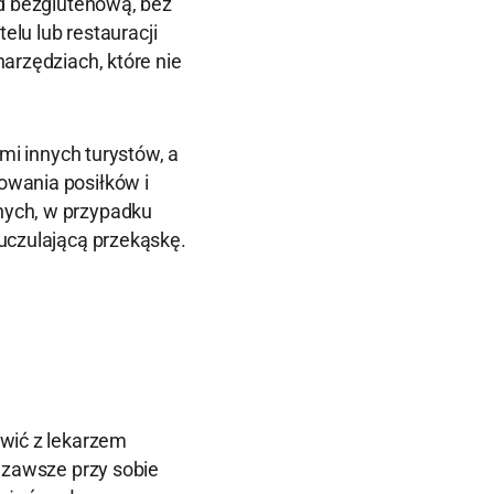
ad bezglutenową, bez
elu lub restauracji
arzędziach, które nie
mi innych turystów, a
owania posiłków i
nych, w przypadku
uczulającą przekąskę.
wić z lekarzem
 zawsze przy sobie