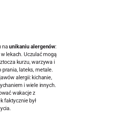
u na
unikaniu alergenów
:
 w lekach. Uczulać mogą
oztocza kurzu, warzywa i
 prania, lateks, metale.
jawów alergii: kichanie,
chaniem i wiele innych.
nować wakacje z
k faktycznie był
ycia.