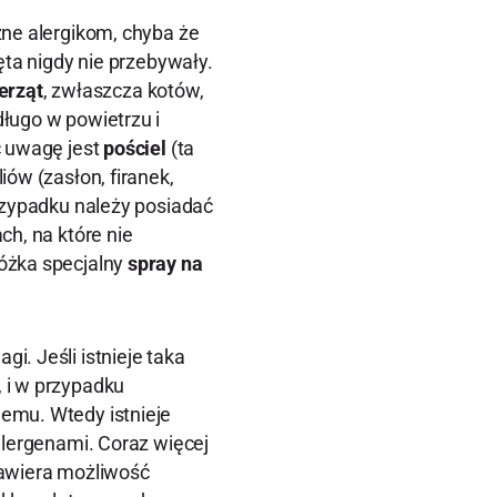
zne alergikom, chyba że
ęta nigdy nie przebywały.
erząt
, zwłaszcza kotów,
ługo w powietrzu i
ć uwagę jest
pościel
(ta
ów (zasłon, firanek,
rzypadku należy posiadać
ch, na które nie
óżka specjalny
spray na
i. Jeśli istnieje taka
 i w przypadku
emu. Wtedy istnieje
alergenami. Coraz więcej
zawiera możliwość