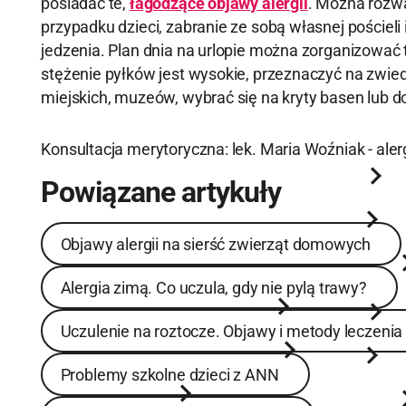
posiadać te,
łagodzące objawy alergii
. Można rozw
przypadku dzieci, zabranie ze sobą własnej pościeli 
jedzenia. Plan dnia na urlopie można zorganizować t
stężenie pyłków jest wysokie, przeznaczyć na zwie
miejskich, muzeów, wybrać się na kryty basen lub 
Konsultacja merytoryczna: lek. Maria Woźniak - aler
Powiązane artykuły
Objawy alergii na sierść zwierząt domowych
Objawy alergii na sierść zwierząt domowych
Alergia zimą. Co uczula, gdy nie pylą trawy?
Alergia zimą. Co uczula, gdy nie pylą trawy?
Uczulenie na roztocze. Objawy i metody leczenia
Uczulenie na roztocze. Objawy i metody leczenia
Problemy szkolne dzieci z ANN
Problemy szkolne dzieci z ANN