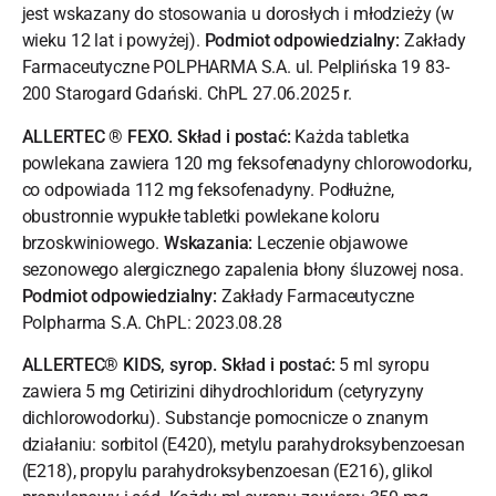
jest wskazany do stosowania u dorosłych i młodzieży (w
wieku 12 lat i powyżej).
Podmiot odpowiedzialny:
Zakłady
Farmaceutyczne POLPHARMA S.A. ul. Pelplińska 19 83-
200 Starogard Gdański. ChPL 27.06.2025 r.
ALLERTEC ® FEXO. Skład i postać:
Każda tabletka
powlekana zawiera 120 mg feksofenadyny chlorowodorku,
co odpowiada 112 mg feksofenadyny. Podłużne,
obustronnie wypukłe tabletki powlekane koloru
brzoskwiniowego.
Wskazania:
Leczenie objawowe
sezonowego alergicznego zapalenia błony śluzowej nosa.
Podmiot odpowiedzialny:
Zakłady Farmaceutyczne
Polpharma S.A. ChPL: 2023.08.28
ALLERTEC® KIDS, syrop. Skład i postać:
5 ml syropu
zawiera 5 mg Cetirizini dihydrochloridum (cetyryzyny
dichlorowodorku). Substancje pomocnicze o znanym
działaniu: sorbitol (E420), metylu parahydroksybenzoesan
(E218), propylu parahydroksybenzoesan (E216), glikol