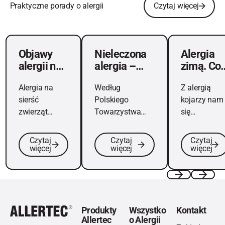
Praktyczne porady o alergii
Czytaj więcej
Objawy alergii na sierść zwierząt domowych
Nieleczona alergia – poznaj możliwe na
Alergia zimą. Co
Objawy
Nieleczona
Alergia
alergii na
alergia –
zimą. Co
sierść
poznaj
uczula,
Alergia na
Według
Z alergią
zwierząt
możliwe
gdy nie
sierść
Polskiego
kojarzy nam
domowych
następstwa
pylą
zwierząt
Towarzystwa
się
trawy?
domowych
Alergologicznego
najczęściej
jest częstym
na alergię cierpi
„cieknący
Czytaj
Czytaj
Czytaj
schorzeniem i
prawie połowa
nos” w
więcej
więcej
więcej
kłopotliwą
populacji
okresie
chorobą.
Polaków.
wiosennym i
wczesnym
Footer
Previous
Next
latem. I
rzeczywiście
Produkty
Wszystko
Kontakt
Allertec
o Alergii
tak jest –