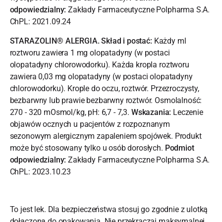
odpowiedzialny:
Zakłady Farmaceutyczne Polpharma S.A.
ChPL: 2021.09.24
STARAZOLIN® ALERGIA. Skład i postać:
Każdy ml
roztworu zawiera 1 mg olopatadyny (w postaci
olopatadyny chlorowodorku). Każda kropla roztworu
zawiera 0,03 mg olopatadyny (w postaci olopatadyny
chlorowodorku). Krople do oczu, roztwór. Przezroczysty,
bezbarwny lub prawie bezbarwny roztwór. Osmolalność:
270 - 320 mOsmol/kg, pH: 6,7 - 7,3.
Wskazania:
Leczenie
objawów ocznych u pacjentów z rozpoznanym
sezonowym alergicznym zapaleniem spojówek. Produkt
może być stosowany tylko u osób dorosłych.
Podmiot
odpowiedzialny:
Zakłady Farmaceutyczne Polpharma S.A.
ChPL: 2023.10.23
To jest lek. Dla bezpieczeństwa stosuj go zgodnie z ulotką
dołączoną do opakowania. Nie przekraczaj maksymalnej