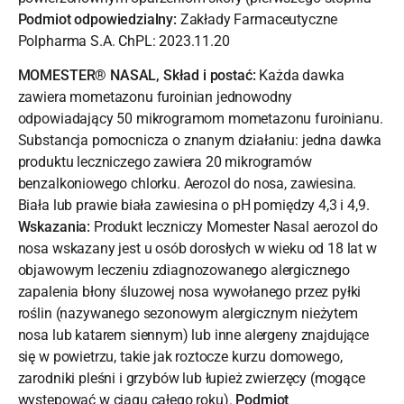
Podmiot odpowiedzialny:
Zakłady Farmaceutyczne
Polpharma S.A. ChPL: 2023.11.20
MOMESTER® NASAL, Skład i postać:
Każda dawka
zawiera mometazonu furoinian jednowodny
odpowiadający 50 mikrogramom mometazonu furoinianu.
Substancja pomocnicza o znanym działaniu: jedna dawka
produktu leczniczego zawiera 20 mikrogramów
benzalkoniowego chlorku. Aerozol do nosa, zawiesina.
Biała lub prawie biała zawiesina o pH pomiędzy 4,3 i 4,9.
Wskazania:
Produkt leczniczy Momester Nasal aerozol do
nosa wskazany jest u osób dorosłych w wieku od 18 lat w
objawowym leczeniu zdiagnozowanego alergicznego
zapalenia błony śluzowej nosa wywołanego przez pyłki
roślin (nazywanego sezonowym alergicznym nieżytem
nosa lub katarem siennym) lub inne alergeny znajdujące
się w powietrzu, takie jak roztocze kurzu domowego,
zarodniki pleśni i grzybów lub łupież zwierzęcy (mogące
występować w ciągu całego roku).
Podmiot