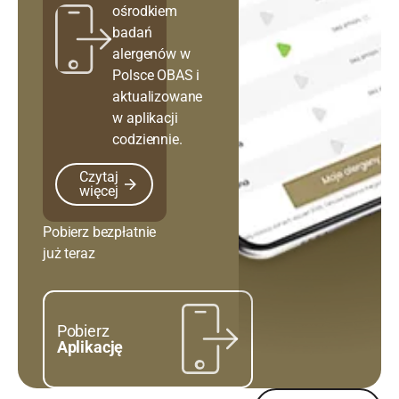
ośrodkiem
badań
alergenów w
Polsce OBAS i
aktualizowane
w aplikacji
codziennie.
Czytaj więcej
Czytaj
więcej
Pobierz bezpłatnie
już teraz
Pobierz
Aplikację
Czytaj więcej