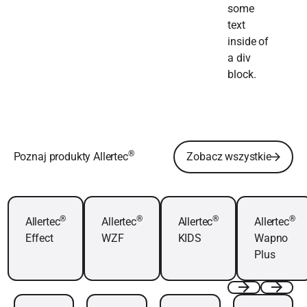
some
text
inside of
a div
block.
Zobacz wszystkie
®
Poznaj produkty Allertec
Zobacz wszystkie
Dowiedz się więcej
Dowiedz się więcej
Dowiedz się więcej
Dowiedz się wi
®
®
®
®
Allertec
Allertec
Allertec
Allertec
Effect
WZF
KIDS
Wapno
Plus
Dowiedz się więcej
Dowiedz się więcej
Dowiedz się więcej
Dowiedz się wię