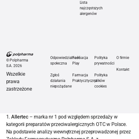
Alergiczny nieżyt nosa - czy
Lista
najczęstszych
alergenów
Lista najczęstszych alerge
Odpowiedzialność
Farmacja
Polityka
O firmie
©
Polpharma
społeczna
Play
prywatności
S.A.
2026
Kontakt
Wszelkie
Zgłoś
Farmacja
Polityka
prawa
działania
Praktycztyczna
plików
niepożądane
cookies
zastrzeżone
1.
Allertec
– marka nr 1 pod względem sprzedaży w
kategorii preparatów przeciwalergicznych OTC w Polsce.
Na podstawie analizy wewnętrznej przeprowadzonej przez