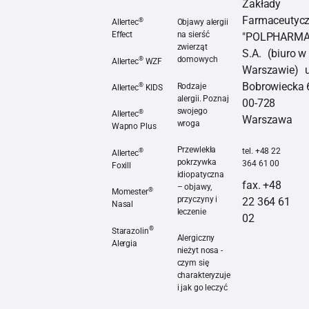
Zakłady
pyłki roślin, 
Farmaceutyc
®
Allertec
Objawy alergii
czasie, gdy
Effect
na sierść
"POLPHARMA
przyroda
zwierząt
S.A. (biuro w
Allertec® Effect
budzi się do
®
domowych
Allertec
WZF
Warszawie) u
życia,
Objawy alergii na sierść z
Allertec® WZF
Bobrowiecka 
®
Rodzaje
Allertec
KIDS
potrafią
alergii. Poznaj
00-728
Allertec® KIDS
wywołać
swojego
®
Allertec
Warszawa
wroga
uciążliwe
Wapno Plus
dolegliwości
Rodzaje alergii. Poznaj sw
Allertec® Wapno Plus
Przewlekła
®
tel. +48 22
Allertec
u uczulonej
pokrzywka
364 61 00
Foxill
osoby.
idiopatyczna
fax. +48
Allertec® Foxill
– objawy,
®
Momester
przyczyny i
22 364 61
Nasal
leczenie
02
Momester® Nasal
®
Starazolin
Przewlekła pokrzywka idiop
Alergiczny
Alergia
nieżyt nosa -
Starazolin® Alergia
czym się
charakteryzuje
i jak go leczyć