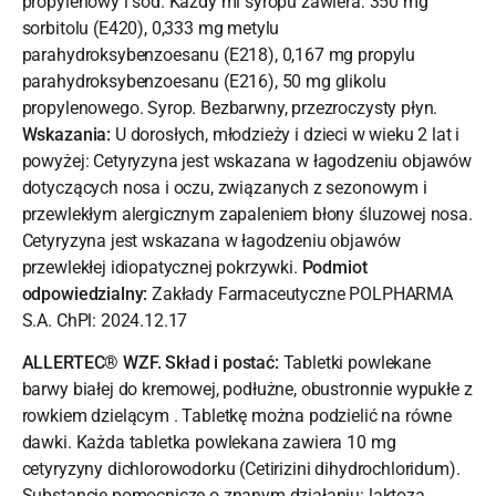
propylenowy i sód. Każdy ml syropu zawiera: 350 mg
sorbitolu (E420), 0,333 mg metylu
parahydroksybenzoesanu (E218), 0,167 mg propylu
parahydroksybenzoesanu (E216), 50 mg glikolu
propylenowego. Syrop. Bezbarwny, przezroczysty płyn.
Wskazania:
U dorosłych, młodzieży i dzieci w wieku 2 lat i
powyżej: Cetyryzyna jest wskazana w łagodzeniu objawów
dotyczących nosa i oczu, związanych z sezonowym i
przewlekłym alergicznym zapaleniem błony śluzowej nosa.
Cetyryzyna jest wskazana w łagodzeniu objawów
przewlekłej idiopatycznej pokrzywki.
Podmiot
odpowiedzialny:
Zakłady Farmaceutyczne POLPHARMA
S.A. ChPl: 2024.12.17
ALLERTEC® WZF. Skład i postać:
Tabletki powlekane
barwy białej do kremowej, podłużne, obustronnie wypukłe z
rowkiem dzielącym . Tabletkę można podzielić na równe
dawki. Każda tabletka powlekana zawiera 10 mg
cetyryzyny dichlorowodorku (Cetirizini dihydrochloridum).
Substancje pomocnicze o znanym działaniu: laktoza