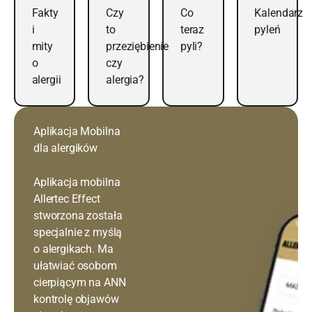
Previous
Next
Fakty
Czy
Co
Kalendarz
i
to
teraz
pyleń
mity
przeziębienie
pyli?
o
czy
alergii
alergia?
Aplikacja Mobilna
dla alergików
Aplikacja mobilna
Allertec Effect
stworzona została
specjalnie z myślą
o alergikach. Ma
ułatwiać osobom
cierpiącym na ANN
kontrolę objawów