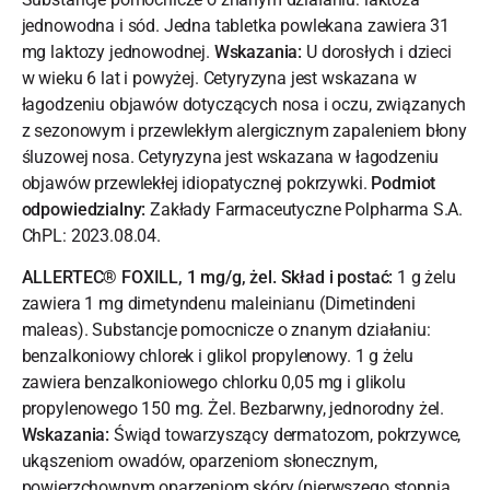
jednowodna i sód. Jedna tabletka powlekana zawiera 31
mg laktozy jednowodnej.
Wskazania:
U dorosłych i dzieci
w wieku 6 lat i powyżej. Cetyryzyna jest wskazana w
łagodzeniu objawów dotyczących nosa i oczu, związanych
z sezonowym i przewlekłym alergicznym zapaleniem błony
śluzowej nosa. Cetyryzyna jest wskazana w łagodzeniu
objawów przewlekłej idiopatycznej pokrzywki.
Podmiot
odpowiedzialny:
Zakłady Farmaceutyczne Polpharma S.A.
ChPL: 2023.08.04.
ALLERTEC® FOXILL, 1 mg/g, żel. Skład i postać:
1 g żelu
zawiera 1 mg dimetyndenu maleinianu (Dimetindeni
maleas). Substancje pomocnicze o znanym działaniu:
benzalkoniowy chlorek i glikol propylenowy. 1 g żelu
zawiera benzalkoniowego chlorku 0,05 mg i glikolu
propylenowego 150 mg. Żel. Bezbarwny, jednorodny żel.
Wskazania:
Świąd towarzyszący dermatozom, pokrzywce,
ukąszeniom owadów, oparzeniom słonecznym,
powierzchownym oparzeniom skóry (pierwszego stopnia