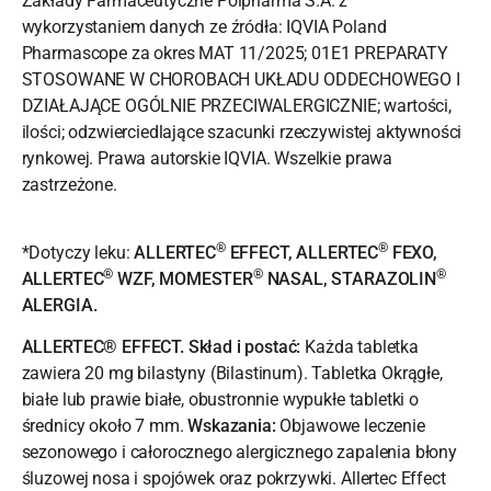
Zakłady Farmaceutyczne Polpharma S.A. z
wykorzystaniem danych ze źródła: IQVIA Poland
Pharmascope za okres MAT 11/2025; 01E1 PREPARATY
STOSOWANE W CHOROBACH UKŁADU ODDECHOWEGO I
DZIAŁAJĄCE OGÓLNIE PRZECIWALERGICZNIE; wartości,
ilości; odzwierciedlające szacunki rzeczywistej aktywności
rynkowej. Prawa autorskie IQVIA. Wszelkie prawa
zastrzeżone.
®
®
*Dotyczy leku:
ALLERTEC
EFFECT, ALLERTEC
FEXO,
®
®
®
ALLERTEC
WZF, MOMESTER
NASAL, STARAZOLIN
ALERGIA.
ALLERTEC® EFFECT. Skład i postać:
Każda tabletka
zawiera 20 mg bilastyny (Bilastinum). Tabletka Okrągłe,
białe lub prawie białe, obustronnie wypukłe tabletki o
średnicy około 7 mm.
Wskazania:
Objawowe leczenie
sezonowego i całorocznego alergicznego zapalenia błony
śluzowej nosa i spojówek oraz pokrzywki. Allertec Effect